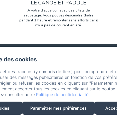
LE CANOE ET PADDLE
A votre disposition avec des gilets de
sauvetage. Vous pouvez descendre l'Indre
pendant 1 heure et remonter sans efforts car il
n'y a pas de courant en été.
se des cookies
12 Route de la Basse Chevrière, Saché
s et des traceurs (y compris de tiers) pour comprendre et 
ne: 0033665330962 / 0033665330962
37190bc@gmail.
fuser des messages publicitaires en fonction de vos préfére
régler ou refuser les cookies en cliquant sur "Paramétrer 
Conditions d'annulation
ACCUEIL
Mentions légale
lement accepter tous les cookies en cliquant sur le bouton 
ez consulter notre
Politique de confidentialité
.
EN
FR
okies
Paramétrer mes préférences
Accep
Créé par Amenitiz