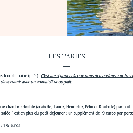
LES TARIFS
ans leur domaine (prés).
C'est aussi pour cela que nous demandons à notre cl
s devez venir avec un animal s'il vous plait.
e chambre double (arabelle, Laure, Henriette, Félix et Roulotte) par nuit. Le
 salée " est en plus du petit déjeuner : un supplément de 9 euros par perso
 : 175 euros