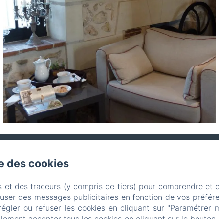
se des cookies
12 Route de la Basse Chevrière, Saché
s et des traceurs (y compris de tiers) pour comprendre et 
ne: 0033665330962 / 0033665330962
37190bc@gmail.
fuser des messages publicitaires en fonction de vos préfére
régler ou refuser les cookies en cliquant sur "Paramétrer 
Conditions d'annulation
ACCUEIL
Mentions légale
lement accepter tous les cookies en cliquant sur le bouton 