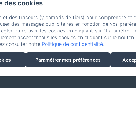
se des cookies
12 Route de la Basse Chevrière, Saché
s et des traceurs (y compris de tiers) pour comprendre et 
ne: 0033665330962 / 0033665330962
37190bc@gmail.
fuser des messages publicitaires en fonction de vos préfére
régler ou refuser les cookies en cliquant sur "Paramétrer 
Conditions d'annulation
ACCUEIL
Mentions légale
lement accepter tous les cookies en cliquant sur le bouton 
ez consulter notre
Politique de confidentialité
.
EN
FR
okies
Paramétrer mes préférences
Accep
Créé par Amenitiz
Conditions Générales de Vente