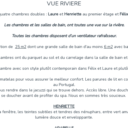
VUE RIVIERE
uatre chambres doubles :
Laure
et
Henriette
au premier étage et
Félix
Les chambres et les salles de bain, ont toutes une vue sur la rivière.
Toutes les chambres disposent d’un ventilateur rafraîsseur.
ntion de
25 m2
dont une grande salle de bain d'au moins
6 m2
avec bai
ambres ont du parquet au sol et du carrelage dans la salle de bain et
hambre avec son style plutôt contemporain dans Félix et Laure et plut
rmatelas pour vous assurer le meilleur confort. Les parures de lit en
au Portugal.
 rendre dans le jacuzzi qui se trouve dehors. Accès libre. Une douche e
se doucher avant de profiter du spa. Nous en sommes très soucieux.
HENRIETTE
fenêtre, les teintes subtiles et tendres des nénuphars, entre vert aman
lumière douce et enveloppante.