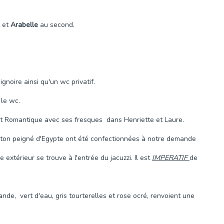
et
Arabelle
au second.
gnoire ainsi qu'un wc privatif.
 le wc.
ôt Romantique avec ses fresques dans Henriette et Laure.
 coton peigné d'Egypte ont été confectionnées à notre demande
xtérieur se trouve à l'entrée du jacuzzi. Il est
IMPERATIF
de
de, vert d'eau, gris tourterelles et rose ocré, renvoient une